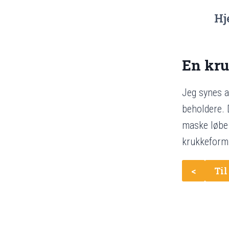
Hj
En kru
Jeg synes a
beholdere. 
maske løbe 
krukkeform
<
Til